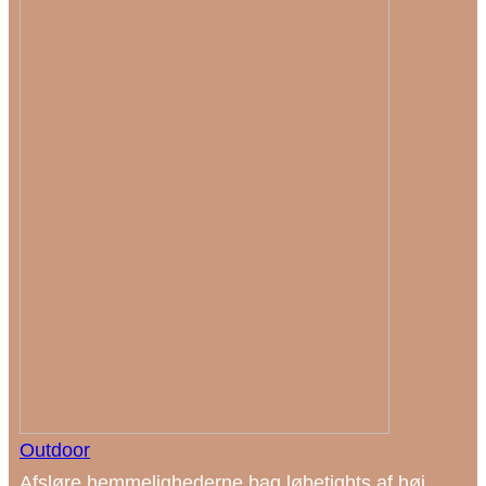
Outdoor
Afsløre hemmelighederne bag løbetights af høj