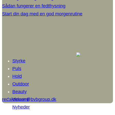
Sådan fungerer en fedtfrysning
Start din dag med en god morgenrutine
Styrke
Puls
Hold
Outdoor
Beauty
redaktionen@bvbgroup.dk
Velvære
Nyheder