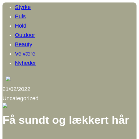
Styrke
Puls
Hold
Outdoor
Beauty
Velvære
Nyheder
21/02/2022
Uncategorized
Få sundt og lækkert hår