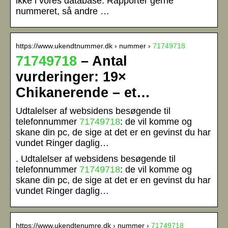
ikke i vores database. Rapportér gerne
nummeret, så andre …
https://www.ukendtnummer.dk › nummer ›
71749718
71749718
– Antal
vurderinger: 19×
Chikanerende – et…
Udtalelser af websidens besøgende til
telefonnummer
71749718
: de vil komme og
skane din pc, de sige at det er en gevinst du har
vundet Ringer daglig…
. Udtalelser af websidens besøgende til
telefonnummer
71749718
: de vil komme og
skane din pc, de sige at det er en gevinst du har
vundet Ringer daglig…
https://www.ukendtenumre.dk › nummer ›
71749718