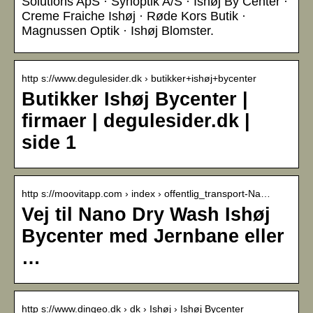
Solutions ApS · Synoptik A/S · Ishøj By Center ·
Creme Fraiche Ishøj · Røde Kors Butik ·
Magnussen Optik · Ishøj Blomster.
http s://www.degulesider.dk › butikker+ishøj+bycenter
Butikker Ishøj Bycenter |
firmaer | degulesider.dk |
side 1
http s://moovitapp.com › index › offentlig_transport-Na…
Vej til Nano Dry Wash Ishøj
Bycenter med Jernbane eller
…
http s://www.dingeo.dk › dk › Ishøj › Ishøj Bycenter