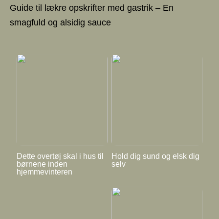
Guide til lækre opskrifter med gastrik – En
smagfuld og alsidig sauce
Dette overtøj skal i hus til
Hold dig sund og elsk dig
børnene inden
selv
hjemmevinteren