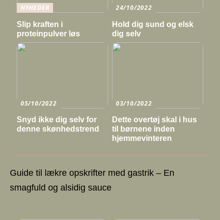
NYHEDER
24/10/2022
Slip kraften i
Hold dig sund og elsk
proteinpulver løs
dig selv
05/10/2022
03/10/2022
Snyd ikke dig selv for
Dette overtøj skal i hus
denne skønhedstrend
til børnene inden
hjemmevinteren
Guide til lækre opskrifter med gastrik – En
smagfuld og alsidig sauce