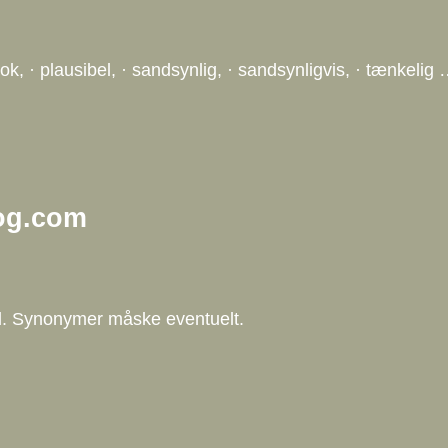
ok, · plausibel, · sandsynlig, · sandsynligvis, · tænkelig
og.com
hed. Synonymer måske eventuelt.