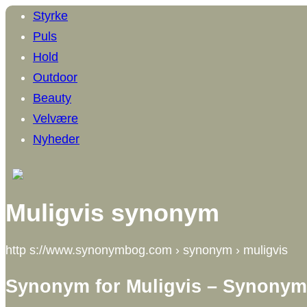
Styrke
Puls
Hold
Outdoor
Beauty
Velvære
Nyheder
Muligvis synonym
http s://www.synonymbog.com › synonym › muligvis
Synonym for Muligvis – Synony