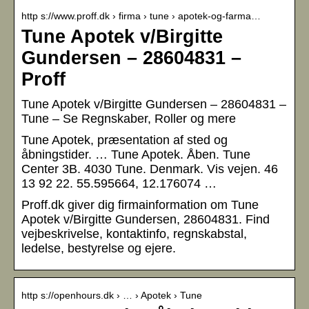
http s://www.proff.dk › firma › tune › apotek-og-farma…
Tune Apotek v/Birgitte
Gundersen – 28604831 –
Proff
Tune Apotek v/Birgitte Gundersen – 28604831 –
Tune – Se Regnskaber, Roller og mere
Tune Apotek, præsentation af sted og
åbningstider. … Tune Apotek. Åben. Tune
Center 3B. 4030 Tune. Denmark. Vis vejen. 46
13 92 22. 55.595664, 12.176074 …
Proff.dk giver dig firmainformation om Tune
Apotek v/Birgitte Gundersen, 28604831. Find
vejbeskrivelse, kontaktinfo, regnskabstal,
ledelse, bestyrelse og ejere.
http s://openhours.dk › … › Apotek › Tune