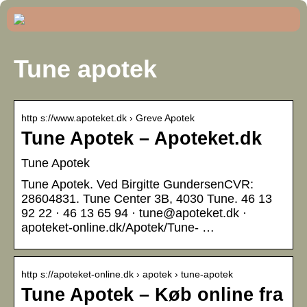
Tune apotek
http s://www.apoteket.dk › Greve Apotek
Tune Apotek – Apoteket.dk
Tune Apotek
Tune Apotek. Ved Birgitte GundersenCVR:
28604831. Tune Center 3B, 4030 Tune. 46 13
92 22 · 46 13 65 94 · tune@apoteket.dk ·
apoteket-online.dk/Apotek/Tune- …
http s://apoteket-online.dk › apotek › tune-apotek
Tune Apotek – Køb online fra