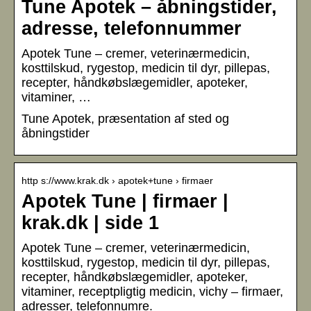
Tune Apotek – åbningstider,
adresse, telefonnummer
Apotek Tune – cremer, veterinærmedicin,
kosttilskud, rygestop, medicin til dyr, pillepas,
recepter, håndkøbslægemidler, apoteker,
vitaminer, …
Tune Apotek, præsentation af sted og
åbningstider
http s://www.krak.dk › apotek+tune › firmaer
Apotek Tune | firmaer |
krak.dk | side 1
Apotek Tune – cremer, veterinærmedicin,
kosttilskud, rygestop, medicin til dyr, pillepas,
recepter, håndkøbslægemidler, apoteker,
vitaminer, receptpligtig medicin, vichy – firmaer,
adresser, telefonnumre.